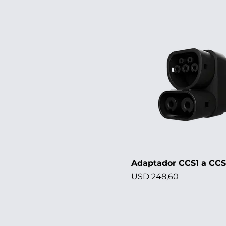
Adaptador CCS1 a CC
Precio
USD 248,60