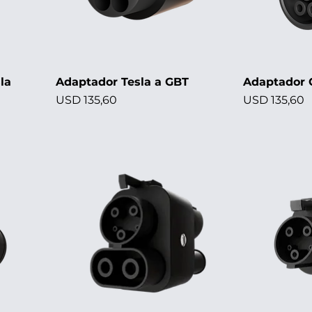
la
Adaptador Tesla a GBT
Adaptador G
Precio
Precio
USD 135,60
USD 135,60