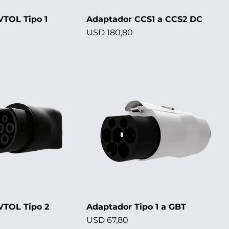
VTOL Tipo 1
Adaptador CCS1 a CCS2 DC
Precio
USD 180,80
VTOL Tipo 2
Adaptador Tipo 1 a GBT
Precio
USD 67,80