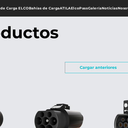
 de Carga ELCO
Bahías de Carga
ATILA
ElcoPass
Galería
Noticias
Noso
oductos
Cargar anteriores