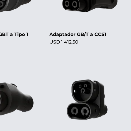
BT a Tipo 1
Adaptador GB/T a CCS1
Precio
USD 1 412,50