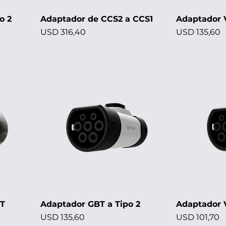
o 2
Adaptador de CCS2 a CCS1
Adaptador 
Precio
Precio
USD 316,40
USD 135,60
BT
Adaptador GBT a Tipo 2
Adaptador 
Precio
Precio
USD 135,60
USD 101,70