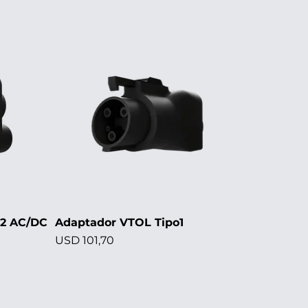
S2 AC/DC
Adaptador VTOL Tipo1
Precio
USD 101,70