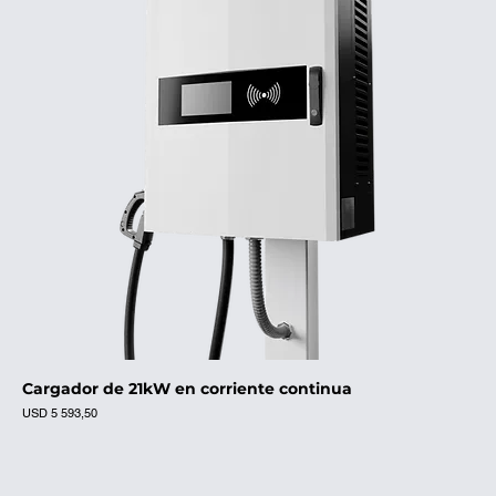
Cargador de 21kW en corriente continua
Precio
USD 5 593,50