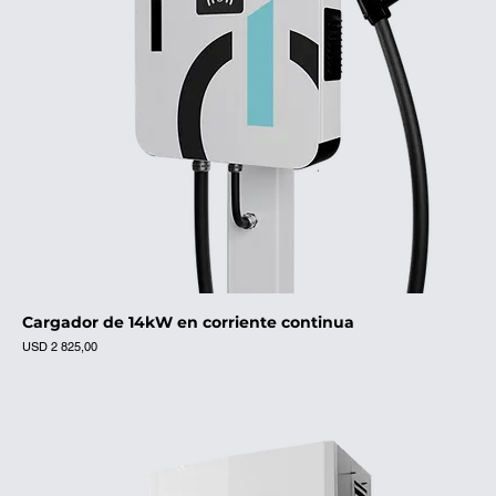
Cargador de 14kW en corriente continua
Precio
USD 2 825,00