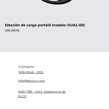
Estación de carga portátil modelo: DUAL-32C
Precio
USD 265,55
Contacto
(506) 8348 - 5325
info@elcocrc.com
(506) 7199 - 4342 Asistente IA de
ELCO