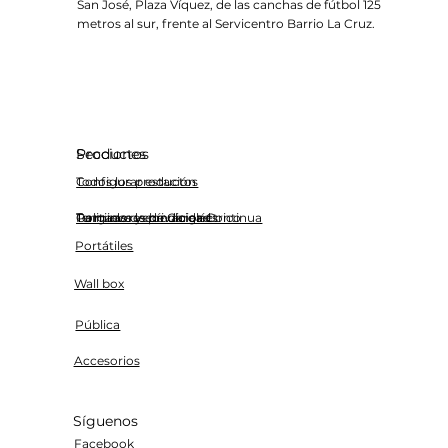
San José, Plaza Víquez, de las canchas de fútbol 125
metros al sur, frente al Servicentro Barrio La Cruz.
Productos
Secciones
Todos los productos
Configurar estación
Cargadores de Carga Continua
Terminos y condiciones
Tu nuevo vehículo eléctrico
Politicas de privacidad
Portátiles
Wall box
Pública
Accesorios
Síguenos
Facebook