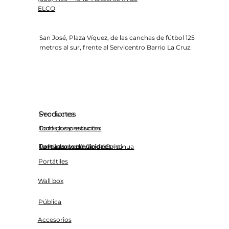
ELCO
San José, Plaza Víquez, de las canchas de fútbol 125
metros al sur, frente al Servicentro Barrio La Cruz.
Productos
Secciones
Todos los productos
Configurar estación
Cargadores de Carga Continua
Terminos y condiciones
Tu nuevo vehículo eléctrico
Politicas de privacidad
Portátiles
Wall box
Pública
Accesorios