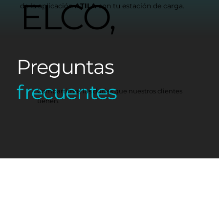
ELCO,
de la aplicación
ATILA
con tu estación de carga.
Preguntas
frecuentes
Compartimos las dudas que nuestros clientes
tienen.