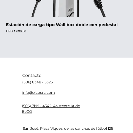
Estación de carga tipo Wall box doble con pedestal
Precio
USD 1 638,50
Contacto
(506) 8348 - 5325
info@elcocrc.com
(506) 7199 - 4342 Asistente IA de
ELCO
San José, Plaza Víquez, de las canchas de fútbol 125