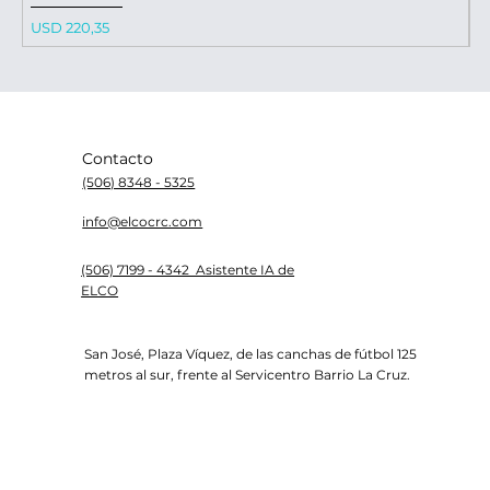
Precio
P
USD 220,35
U
Contacto
(506) 8348 - 5325
info@elcocrc.com
(506) 7199 - 4342 Asistente IA de
ELCO
San José, Plaza Víquez, de las canchas de fútbol 125
metros al sur, frente al Servicentro Barrio La Cruz.