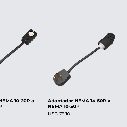
NEMA 10-20R a
Adaptador NEMA 14-50R a
P
NEMA 10-50P
Precio
USD 79,10