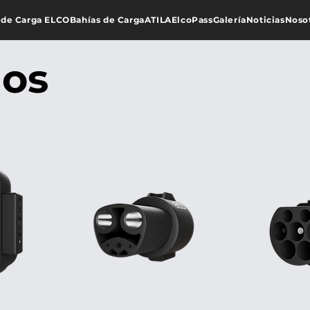
 de Carga ELCO
Bahías de Carga
ATILA
ElcoPass
Galería
Noticias
Noso
ios