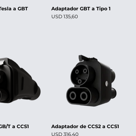
Tesla a GBT
Adaptador GBT a Tipo 1
Precio
USD 135,60
GB/T a CCS1
Adaptador de CCS2 a CCS1
Precio
USD 316,40