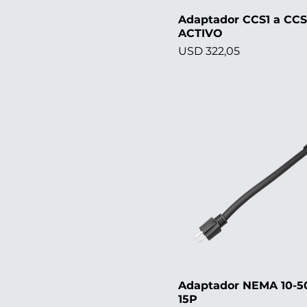
Adaptador CCS1 a CC
ACTIVO
Precio
USD 322,05
Adaptador NEMA 10-50
15P