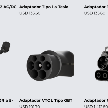
S2 AC/DC
Adaptador Tipo 1 a Tesla
Adaptador 
Precio
Precio
USD 135,60
USD 135,60
R a 5-
Adaptador VTOL Tipo GBT
Adaptador 
Precio
Precio
USD 101,70
USD 1 412,50