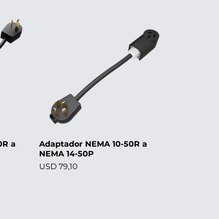
0R a
Adaptador NEMA 10-50R a
NEMA 14-50P
Precio
USD 79,10