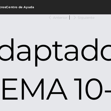
tros
Centro de Ayuda
Anterior
Siguiente
daptad
EMA 10