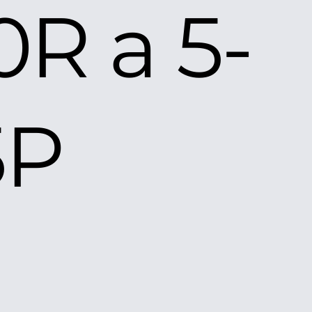
0R a 5-
5P