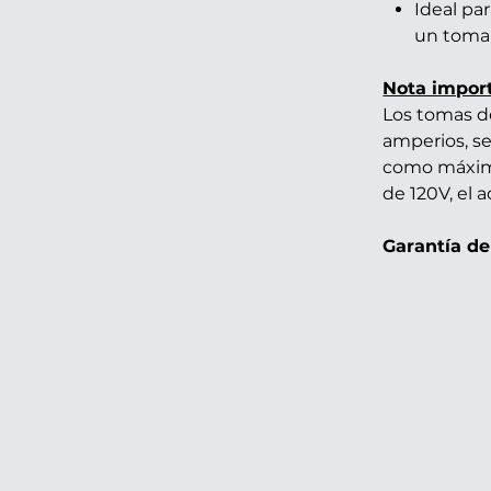
Ideal pa
un toma 
Nota impor
Los tomas d
amperios, se
como máximo
de 120V, el 
Garantía de