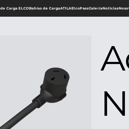
 de Carga ELCO
Bahías de Carga
ATILA
ElcoPass
Galería
Noticias
Noso
A
N