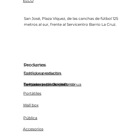
ELCO
San José, Plaza Víquez, de las canchas de fútbol 125
metros al sur, frente al Servicentro Barrio La Cruz.
Productos
Secciones
Todos los productos
Configurar estación
Cargadores de Carga Continua
Terminos y condiciones
Tu nuevo vehículo eléctrico
Politicas de privacidad
Portátiles
Wall box
Pública
Accesorios