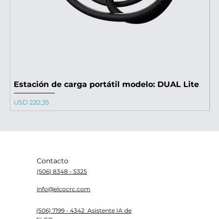
Estación de carga portátil modelo: DUAL Lite
E
Precio
P
USD 220,35
U
Contacto
(506) 8348 - 5325
info@elcocrc.com
(506) 7199 - 4342 Asistente IA de